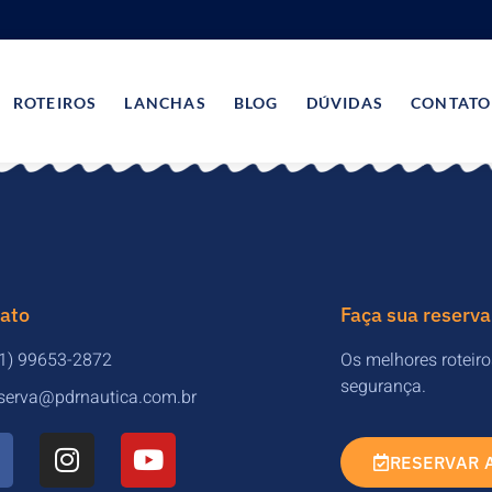
ROTEIROS
LANCHAS
BLOG
DÚVIDAS
CONTATO
ato
Faça sua reserva
71) 99653-2872
Os melhores roteir
segurança.
eserva@pdrnautica.com.br
RESERVAR 