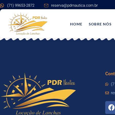
(71) 99653-2872
reserva@pdrnautica.com.br
HOME
SOBRE NÓS
Cont
(
r